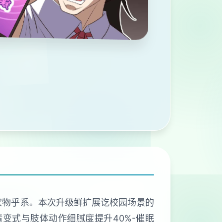
响家物乎系。本次升级鲜扩展讫校园场景的
情变式与肢体动作细腻度提升40%-催眠