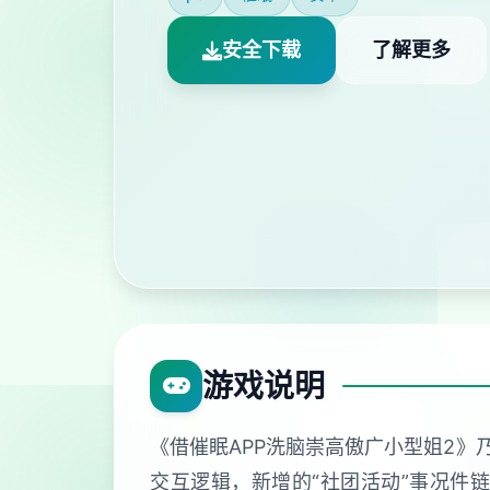
安全下载
了解更多
游戏说明
《借催眠APP洗脑崇高傲广小型姐2》
交互逻辑，新增的“社团活动”事况件链