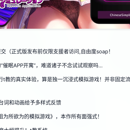
器提交（正式版发布前仅限支援者访问,自由度soap！
“催眠APP开寓”，难道诸子不念试试观察吗…
进行t教的真实体验，算是独一沉浸式模拟游戏！并非固定
台词和动画给予多样式反馈
少姐为所欲为的模拟游戏》，本作所有面强式！