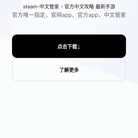
steam-中文管家 - 官方中文攻略 最新手游
官方唯一指定，官网app，官方app，中文管家
↓
点击下载
了解更多