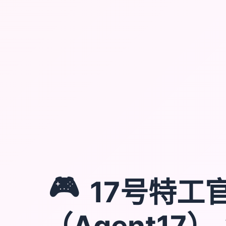
🎮
17号特工
（Agent17）