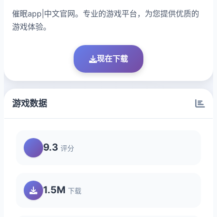
催眠app|中文官网。专业的游戏平台，为您提供优质的
游戏体验。
现在下载
游戏数据
9.3
评分
1.5M
下载