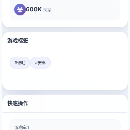
600K
玩家
游戏标签
#催眠
#安卓
快速操作
游戏简介