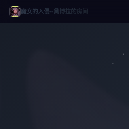
魔女的入侵~黛博拉的房间