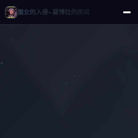
魔女的入侵~黛博拉的房间