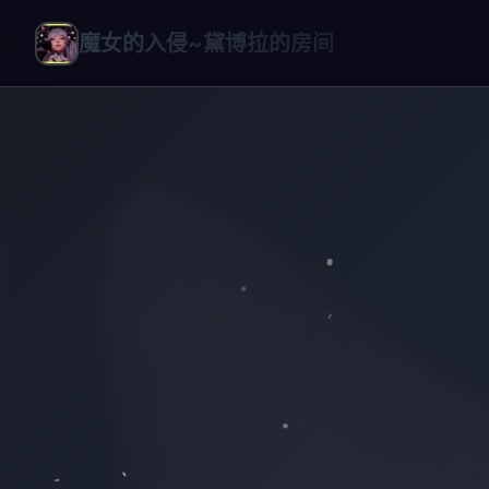
魔女的入侵~黛博拉的房间