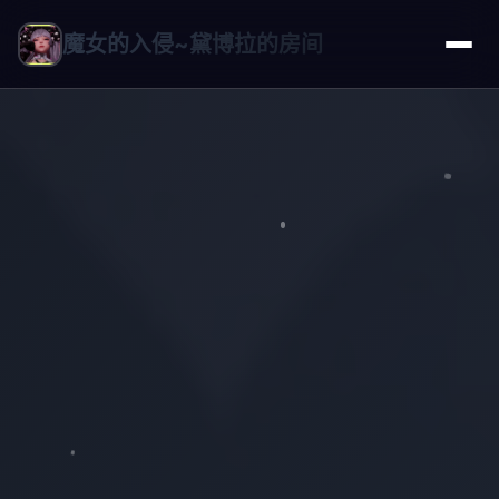
魔女的入侵~黛博拉的房间