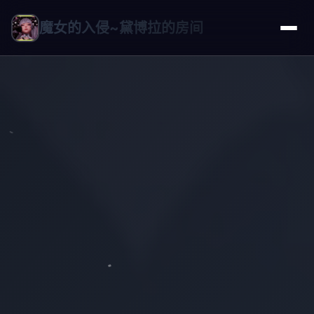
魔女的入侵~黛博拉的房间