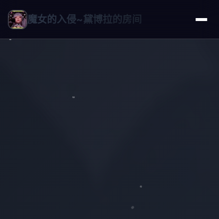
魔女的入侵~黛博拉的房间