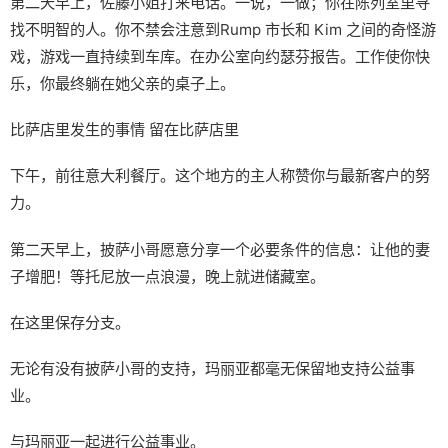
第二天早上，佐藤小姐打来电话。一说，一做；你在陈列室里寻
找不明智的人。你不禁会注意到Rump 市长和 Kim 之间的奇怪游
戏，游戏一直持续到车库。在办公室向约瑟芬报告。工作使你快
乐，你最终躺在她父亲的桌子上。
比萨店里发生的事情 留在比萨店里
下午，前往意大利餐厅。这个地方的主人称赞你与最新客户的努
力。
第二天早上，披萨小哥愿意分享一个必要条件的信息：让他的妻
子增肥！等托尼放一点浪漫，晚上就进储藏室。
在这里保存分支。
无论有没有披萨小哥的支持，玛丽亚都毫无保留地支持公益事
业。
与玛丽亚一起进行公益事业。