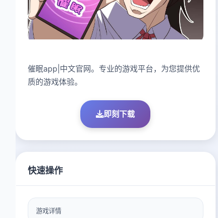
催眠app|中文官网。专业的游戏平台，为您提供优
质的游戏体验。
即刻下载
快速操作
游戏详情