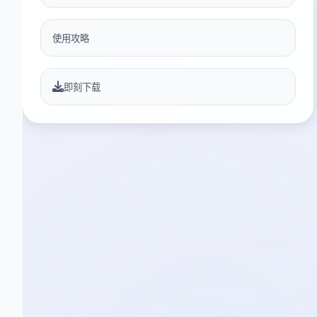
使用攻略
即刻下载