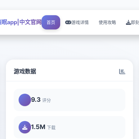
催眠app|中文官网
首页
游戏详情
使用攻略
即
游戏数据
9.3
评分
1.5M
下载