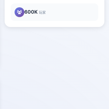
600K
玩家