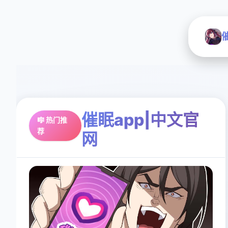
催眠app|中文官
🎼 热门推
荐
网