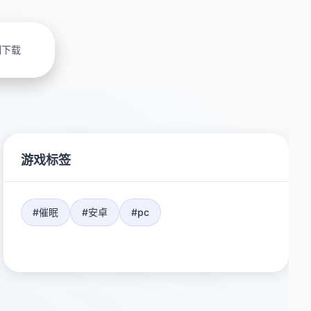
刻下载
游戏标签
#催眠
#安卓
#pc