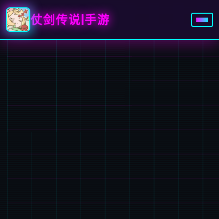
仗剑传说|手游