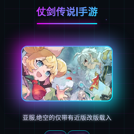
仗剑传说|手游
亚服,绝空的仅带有近版改版载入