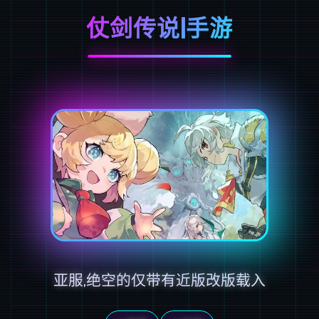
仗剑传说|手游
亚服,绝空的仅带有近版改版载入