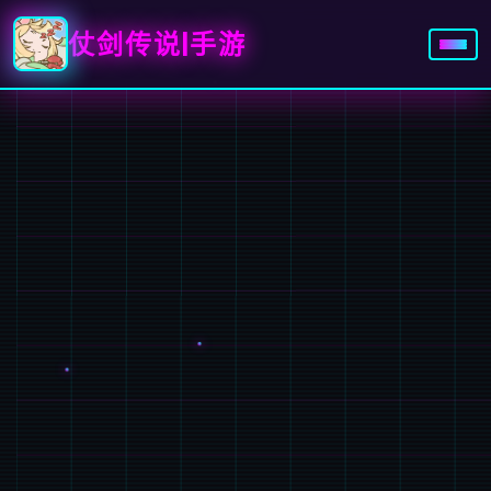
仗剑传说|手游