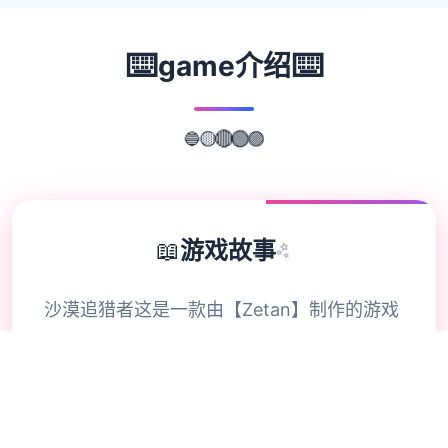
⌨️
⌨️
game介绍
🔵
🟣
🟡
🔴
🟢
📖
游戏故事
✨
沙漠追猎者这是一款由【Zetan】制作的游戏
艺术风格出众渲染优秀，业内顶级水准 已经
更新六年，文本量高达160W+。 剧情与情感
用非常细腻的方式慢慢道来， 富有哲理与启
发，能接触的人物很多，审美也在线。 不管